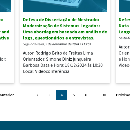
o:
Defesa de Dissertação de Mestrado:
Defes
Modernização de Sistemas Legados:
Data
y and
Uma abordagem baseada em análise de
Lang
tive
logs, questionários e entrevistas.
sexta-
segunda-feira, 9 de dezembro de 2024 às 13:51
Autor
Autor: Rodrigo Brito de Freitas Lima
Orien
dor:
Orientador: Simone Diniz junqueira
e Hor
:
Barbosa Data e Hora: 18/12/2024 às 10:30
Video
Local: Videoconferência
Anterior
1
2
3
4
5
6
…
30
Próxim