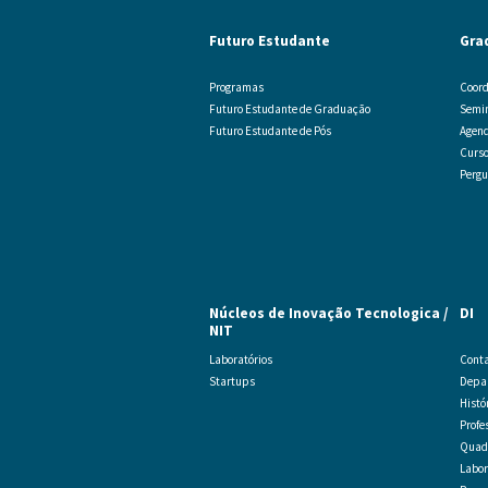
Futuro Estudante
Gra
Programas
Coord
Futuro Estudante de Graduação
Semi
Futuro Estudante de Pós
Agend
Curs
Pergu
Núcleos de Inovação Tecnologica /
DI
NIT
Laboratórios
Cont
Startups
Depar
Histó
Profe
Quadr
Labor