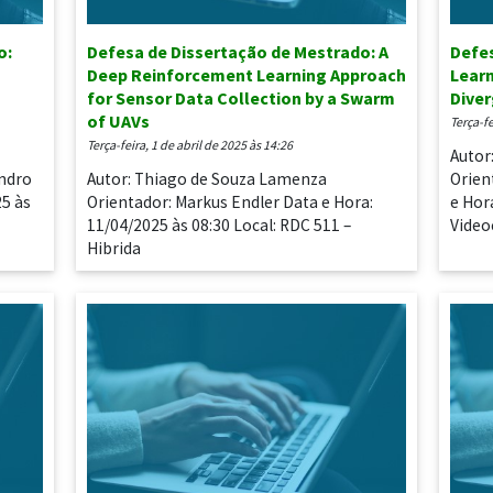
o:
Defesa de Dissertação de Mestrado: A
Defes
Deep Reinforcement Learning Approach
Learn
for Sensor Data Collection by a Swarm
Dive
of UAVs
terça-f
terça-feira, 1 de abril de 2025 às 14:26
Autor
andro
Autor: Thiago de Souza Lamenza
Orien
25 às
Orientador: Markus Endler Data e Hora:
e Hor
11/04/2025 às 08:30 Local: RDC 511 –
Video
Hibrida