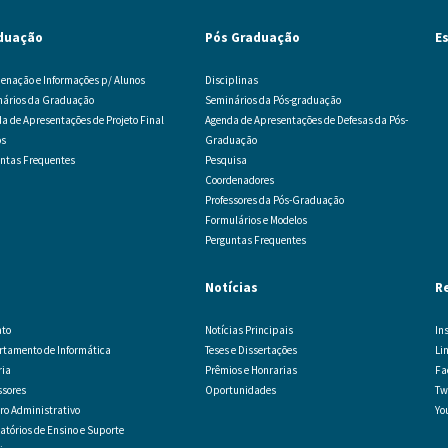
duação
Pós Graduação
E
enação e Informações p/ Alunos
Disciplinas
nários da Graduação
Seminários da Pós-graduação
a de Apresentações de Projeto Final
Agenda de Apresentações de Defesas da Pós-
os
Graduação
ntas Frequentes
Pesquisa
Coordenadores
Professores da Pós-Graduação
Formulários e Modelos
Perguntas Frequentes
Notícias
R
ato
Notícias Principais
In
tamento de Informática
Teses e Dissertações
Li
ria
Prêmios e Honrarias
Fa
ssores
Oportunidades
Tw
o Administrativo
Yo
atórios de Ensino e Suporte