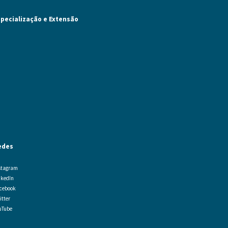
specialização e Extensão
edes
stagram
nkedIn
cebook
itter
uTube