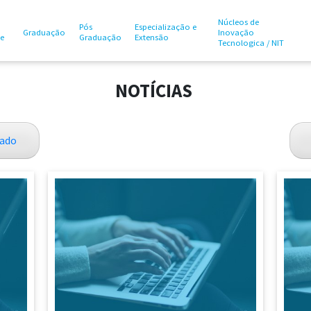
Núcleos de
Pós
Especialização e
Graduação
Inovação
te
Graduação
Extensão
Tecnologica / NIT
NOTÍCIAS
ado