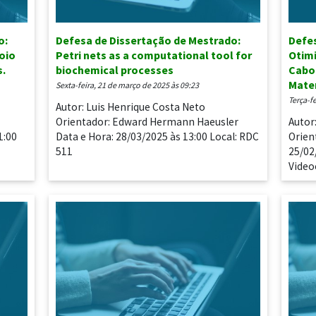
o:
Defesa de Dissertação de Mestrado:
Defes
oio
Petri nets as a computational tool for
Otim
s.
biochemical processes
Cabo
Matem
sexta-feira, 21 de março de 2025 às 09:23
terça-f
Autor: Luis Henrique Costa Neto
Orientador: Edward Hermann Haeusler
Autor
1:00
Data e Hora: 28/03/2025 às 13:00 Local: RDC
Orien
511
25/02
Video