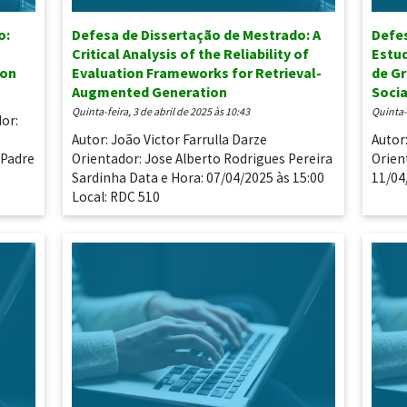
o:
Defesa de Dissertação de Mestrado: A
Defes
Critical Analysis of the Reliability of
Estud
ion
Evaluation Frameworks for Retrieval-
de G
Augmented Generation
Socia
quinta-feira, 3 de abril de 2025 às 10:43
quinta
dor:
Autor: João Victor Farrulla Darze
Autor
 Padre
Orientador: Jose Alberto Rodrigues Pereira
Orien
Sardinha Data e Hora: 07/04/2025 às 15:00
11/04
Local: RDC 510