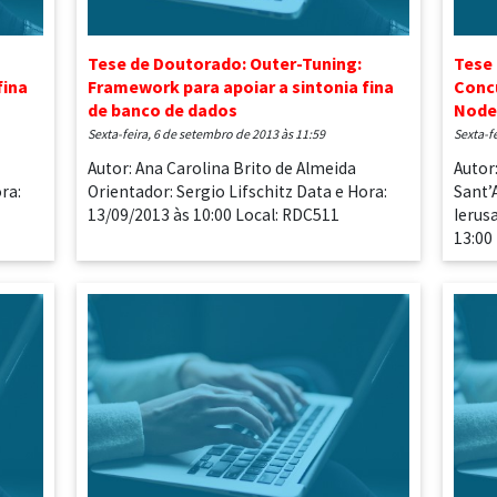
Tese de Doutorado: Outer-Tuning:
Tese 
fina
Framework para apoiar a sintonia fina
Conc
de banco de dados
Node
sexta-feira, 6 de setembro de 2013 às 11:59
sexta-
Autor: Ana Carolina Brito de Almeida
Autor
ra:
Orientador: Sergio Lifschitz Data e Hora:
Sant’
13/09/2013 às 10:00 Local: RDC511
Ierus
13:00