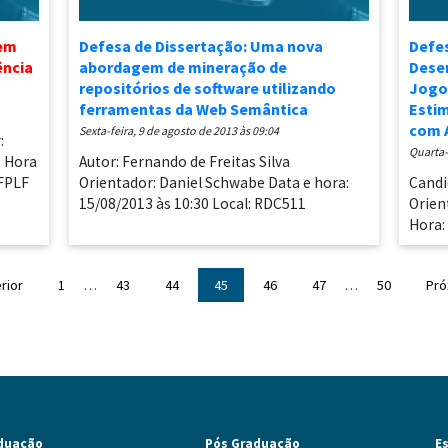
gem
Defesa de Dissertação: Uma nova
Defe
ência
abordagem de mineração de
Dese
repositórios de software utilizando
Jogo 
ferramentas da Web Semântica
Estim
com 
sexta-feira, 9 de agosto de 2013 às 09:04
:
quarta
e Hora
Autor: Fernando de Freitas Silva
 FPLF
Orientador: Daniel Schwabe Data e hora:
Candi
15/08/2013 às 10:30 Local: RDC511
Orien
Hora:
rior
1
…
43
44
45
46
47
…
50
Pró
duação
Pós Graduação
E