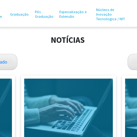
Núcleos de
Pós
Especialização e
Graduação
Inovação
te
Graduação
Extensão
Tecnologica / NIT
NOTÍCIAS
ado