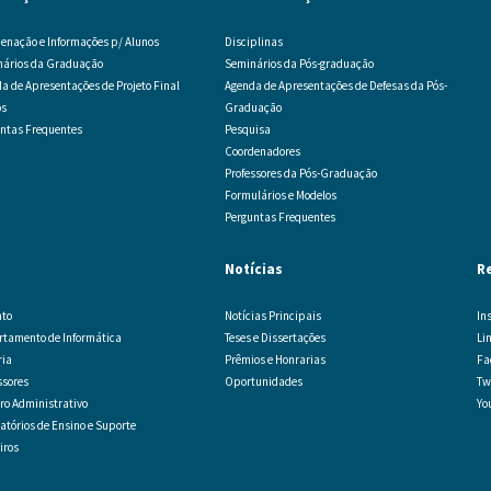
enação e Informações p/ Alunos
Disciplinas
nários da Graduação
Seminários da Pós-graduação
a de Apresentações de Projeto Final
Agenda de Apresentações de Defesas da Pós-
os
Graduação
ntas Frequentes
Pesquisa
Coordenadores
Professores da Pós-Graduação
Formulários e Modelos
Perguntas Frequentes
Notícias
R
ato
Notícias Principais
In
tamento de Informática
Teses e Dissertações
Li
ria
Prêmios e Honrarias
Fa
ssores
Oportunidades
Tw
o Administrativo
Yo
atórios de Ensino e Suporte
iros