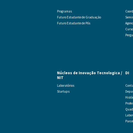
Programas
Coord
Futuro Estudante de Graduação
Semi
Futuro Estudante de Pós
Agend
Curs
Pergu
Núcleos de Inovação Tecnologica /
DI
NIT
Laboratórios
Cont
Startups
Depar
Histó
Profe
Quadr
Labor
Parce