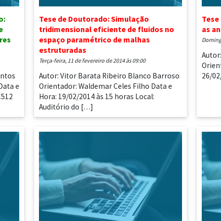
o:
Tese de Doutorado: Simulação
Tese
e
tridimensional eficiente de fluidos no
as an
res
espaço paramétrico de malhas
doming
estruturadas
Autor
terça-feira, 11 de fevereiro de 2014 às 09:00
Orien
antos
Autor: Vitor Barata Ribeiro Blanco Barroso
26/02
Data e
Orientador: Waldemar Celes Filho Data e
C512
Hora: 19/02/2014 às 15 horas Local:
Auditório do […]