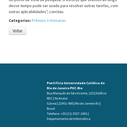
desse tempo pode ser usado para resolver outras tarefas, com
outras aplicabilidades”, concluiu.
Categorias:
Prêmios e Honrarias
Voltar
Pontifícia Universidade Católica do
Rio de Janeiro PUC-Rio
Rua Marquês de São Vicente, 225 | Edifício
RDC | 4o Andar
Gávea | 22451-900 | Rio de Janeiro RJ |
Brasil
Telefone: +55 (21) 3527-1001 |
Departamento de Informática