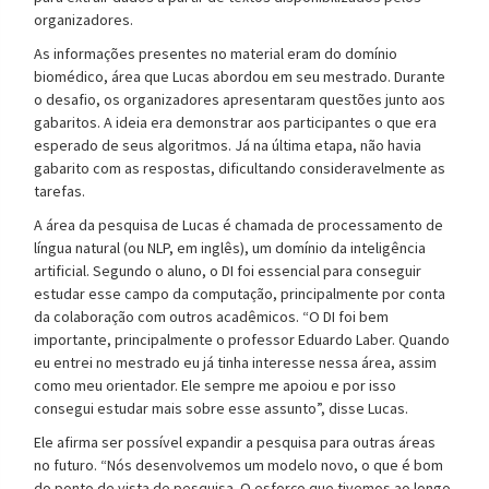
organizadores.
As informações presentes no material eram do domínio
biomédico, área que Lucas abordou em seu mestrado. Durante
o desafio, os organizadores apresentaram questões junto aos
gabaritos. A ideia era demonstrar aos participantes o que era
esperado de seus algoritmos. Já na última etapa, não havia
gabarito com as respostas, dificultando consideravelmente as
tarefas.
A área da pesquisa de Lucas é chamada de processamento de
língua natural (ou NLP, em inglês), um domínio da inteligência
artificial. Segundo o aluno, o DI foi essencial para conseguir
estudar esse campo da computação, principalmente por conta
da colaboração com outros acadêmicos. “O DI foi bem
importante, principalmente o professor Eduardo Laber. Quando
eu entrei no mestrado eu já tinha interesse nessa área, assim
como meu orientador. Ele sempre me apoiou e por isso
consegui estudar mais sobre esse assunto”, disse Lucas.
Ele afirma ser possível expandir a pesquisa para outras áreas
no futuro. “Nós desenvolvemos um modelo novo, o que é bom
do ponto de vista de pesquisa. O esforço que tivemos ao longo