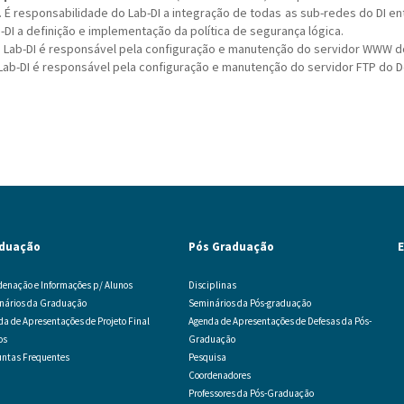
 É responsabilidade do Lab-DI a integração de todas as sub-redes do DI en
DI a definição e implementação da política de segurança lógica.
O Lab-DI é responsável pela configuração e manutenção do servidor WWW d
 Lab-DI é responsável pela configuração e manutenção do servidor FTP do 
duação
Pós Graduação
E
denação e Informações p/ Alunos
Disciplinas
nários da Graduação
Seminários da Pós-graduação
da de Apresentações de Projeto Final
Agenda de Apresentações de Defesas da Pós-
os
Graduação
untas Frequentes
Pesquisa
Coordenadores
Professores da Pós-Graduação