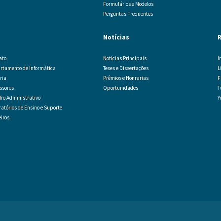
Formulários e Modelos
Perguntas Frequentes
Notícias
ato
Notícias Principais
I
rtamento de Informática
Teses e Dissertações
L
ria
Prêmios e Honrarias
F
essores
Oportunidades
T
ro Administrativo
Y
atórios de Ensino e Suporte
eiros