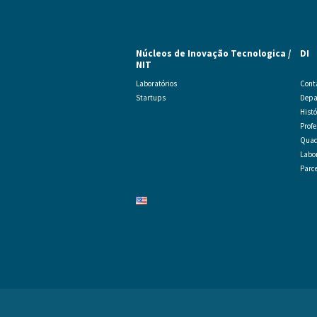
Núcleos de Inovação Tecnologica /
DI
NIT
Laboratórios
Cont
Startups
Depa
Histó
Prof
Quad
Labor
Parc