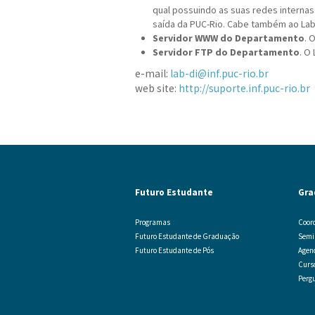
qual possuindo as suas redes internas.
saída da PUC-Rio. Cabe também ao Lab-
Servidor WWW do Departamento
. 
Servidor FTP do Departamento
. O
e-mail:
lab-di@inf.puc-rio.br
web site:
http://suporte.inf.puc-rio.br
Futuro Estudante
Gra
Programas
Coor
Futuro Estudante de Graduação
Semi
Futuro Estudante de Pós
Agen
Curs
Perg