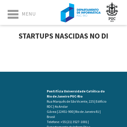
STARTUPS NASCIDAS NO DI
Pontifícia Universidade Católica do
Rio de Janeiro PUC-Rio
Rua Marquês de São Vicente, 225 | Edifício
RDC | 4o Andar
Gávea | 22451-900 | Rio de Janeiro RJ |
Brasil
Telefone: +55 (21) 3527-1001 |
Departamento de Informática