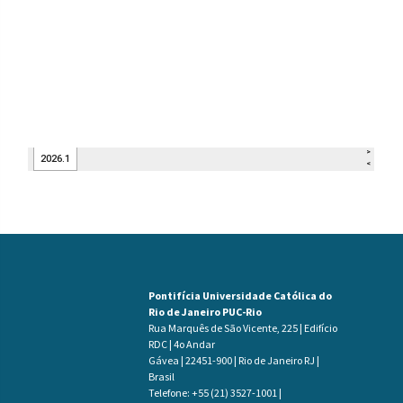
Pontifícia Universidade Católica do
Rio de Janeiro PUC-Rio
Rua Marquês de São Vicente, 225 | Edifício
RDC | 4o Andar
Gávea | 22451-900 | Rio de Janeiro RJ |
Brasil
Telefone: +55 (21) 3527-1001 |