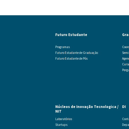
Futuro Estudante
Gra
Programas
Coor
Futuro Estudante de Graduação
Semi
Futuro Estudante de Pós
Agen
Curs
Perg
Núcleos de Inovação Tecnologica /
DI
NIT
Laboratórios
Cont
Startups
Depa