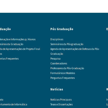
duação
Pós Graduação
E
denação e Informações p/ Alunos
Disciplinas
nários da Graduação
Seminários da Pós-graduação
da de Apresentações de Projeto Final
Agenda de Apresentações de Defesas da Pós-
os
Graduação
untas Frequentes
Pesquisa
Coordenadores
Professores da Pós-Graduação
Formulários e Modelos
Perguntas Frequentes
Notícias
ato
Notícias Principais
I
rtamento de Informática
Teses e Dissertações
L