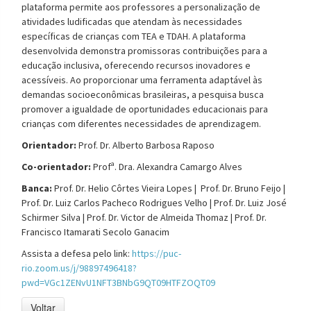
plataforma permite aos professores a personalização de
atividades ludificadas que atendam às necessidades
específicas de crianças com TEA e TDAH. A plataforma
desenvolvida demonstra promissoras contribuições para a
educação inclusiva, oferecendo recursos inovadores e
acessíveis. Ao proporcionar uma ferramenta adaptável às
demandas socioeconômicas brasileiras, a pesquisa busca
promover a igualdade de oportunidades educacionais para
crianças com diferentes necessidades de aprendizagem.
Orientador:
Prof. Dr. Alberto Barbosa Raposo
Co-orientador:
Profª. Dra. Alexandra Camargo Alves
Banca:
Prof. Dr. Helio Côrtes Vieira Lopes |
Prof. Dr. Bruno Feijo |
Prof. Dr. Luiz Carlos Pacheco Rodrigues Velho | Prof. Dr. Luiz José
Schirmer Silva | Prof. Dr. Victor de Almeida Thomaz | Prof. Dr.
Francisco Itamarati Secolo Ganacim
Assista a defesa pelo link:
https://puc-
rio.zoom.us/j/98897496418?
pwd=VGc1ZENvU1NFT3BNbG9QT09HTFZOQT09
Voltar