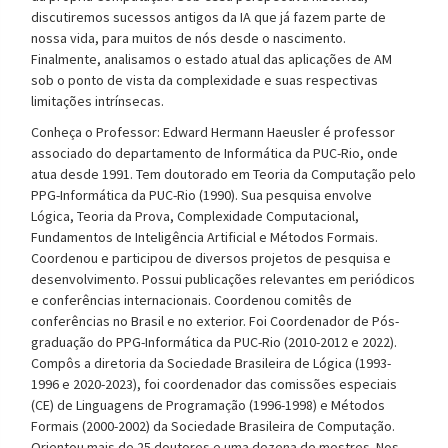
discutiremos sucessos antigos da IA que já fazem parte de
nossa vida, para muitos de nós desde o nascimento.
Finalmente, analisamos o estado atual das aplicações de AM
sob o ponto de vista da complexidade e suas respectivas
limitações intrínsecas.
Conheça o Professor:
Edward Hermann Haeusler é professor
associado do departamento de Informática da PUC-Rio, onde
atua desde 1991. Tem doutorado em Teoria da Computação pelo
PPG-Informática da PUC-Rio (1990). Sua pesquisa envolve
Lógica, Teoria da Prova, Complexidade Computacional,
Fundamentos de Inteligência Artificial e Métodos Formais.
Coordenou e participou de diversos projetos de pesquisa e
desenvolvimento. Possui publicações relevantes em periódicos
e conferências internacionais. Coordenou comitês de
conferências no Brasil e no exterior. Foi Coordenador de Pós-
graduação do PPG-Informática da PUC-Rio (2010-2012 e 2022).
Compôs a diretoria da Sociedade Brasileira de Lógica (1993-
1996 e 2020-2023), foi coordenador das comissões especiais
(CE) de Linguagens de Programação (1996-1998) e Métodos
Formais (2000-2002) da Sociedade Brasileira de Computação.
Orientou mais de 25 doutores e uma dezena de mestres. Nos