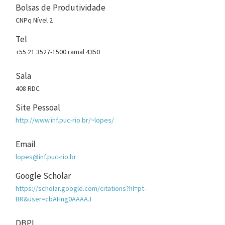
Bolsas de Produtividade
CNPq Nível 2
Tel
+55 21 3527-1500 ramal 4350
Sala
408 RDC
Site Pessoal
http://www.inf.puc-rio.br/~lopes/
Email
lopes@inf.puc-rio.br
Google Scholar
https://scholar.google.com/citations?hl=pt-
BR&user=cbAHng0AAAAJ
DBPL