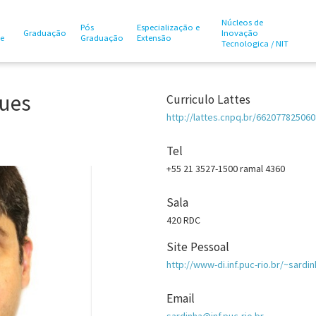
Núcleos de
Pós
Especialização e
Graduação
Inovação
te
Graduação
Extensão
Tecnologica / NIT
gues
Curriculo Lattes
http://lattes.cnpq.br/66207782506
Tel
+55 21 3527-1500 ramal 4360
Sala
420 RDC
Site Pessoal
http://www-di.inf.puc-rio.br/~sardin
Email