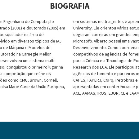
BIOGRAFIA
 em Engenharia de Computação
em sistemas multi-agentes e apren
strado (2001) e doutorado (2005) em
University. Ele orientou vários es
m pesquisador na área de
seguiram carreiras em grandes em
volvido em diversos tópicos de IA,
Microsoft). Alberto possui uma vas
o de Máquina e Modelos de
Desenvolvimento. Como coordenad
outorado na Carnegie Mellon
competitivos de agências de foment
desenvolveu um sistema multi-
para a Ciência e a Tecnologia de Por
so, conquistou o primeiro lugar na
Research dos EUA. Ele participou 
da competição que reúne os
agências de fomento e parceiros i
ições como CMU, Brown, Cornell,
CAPES, FAPERJ, CNPq, Petrobras e 
olsa Marie Curie da União Europeia,
apresentadas em conferências e p
ACL, AAMAS, IROS, EJOR, CL e JAA