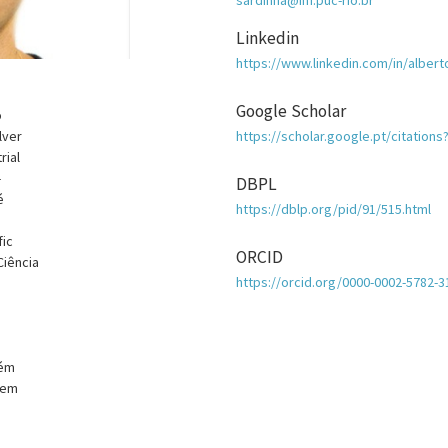
sardinha@inf.puc-rio.br
Linkedin
https://www.linkedin.com/in/albert
Google Scholar
o
lver
https://scholar.google.pt/citatio
rial
-
DBPL
é
https://dblp.org/pid/91/515.html
fic
ORCID
Ciência
https://orcid.org/0000-0002-5782-3
bém
 em