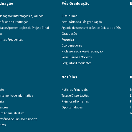
duação
Pós Graduação
E
denação e Informações p/ Alunos
Disciplinas
nários da Graduação
Seminários da Pós-graduação
da de Apresentações de Projeto Final
Agenda de Apresentações de Defesas da Pós-
os
Graduação
untas Frequentes
Pesquisa
Coordenadores
Professores da Pós-Graduação
Formulários e Modelos
Perguntas Frequentes
Notícias
ato
Notícias Principais
I
rtamento de Informática
Teses e Dissertações
L
ria
Prêmios e Honrarias
F
essores
Oportunidades
T
ro Administrativo
Y
atórios de Ensino e Suporte
eiros