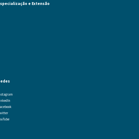
specialização e Extensão
Redes
nstagram
inkedIn
acebook
witter
ouTube