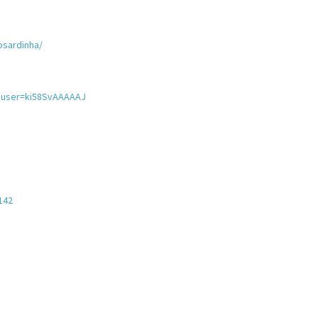
osardinha/
ns?user=ki58SvAAAAAJ
142