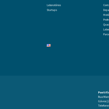
Laboratórios
Cont
Startups
Depa
Histó
Prof
Quad
Labor
Parc
Pontifí
Rua Marqu
Gávea | 2
Telefone