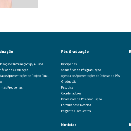
duação
Pós Graduação
E
denação e Informações p/ Alunos
Disciplinas
nários da Graduação
Seminários da Pós-graduação
da de Apresentações de Projeto Final
Agenda de Apresentações de Defesas da Pós-
os
Graduação
untas Frequentes
Pesquisa
Coordenadores
Professores da Pós-Graduação
Formulários e Modelos
Perguntas Frequentes
Notícias