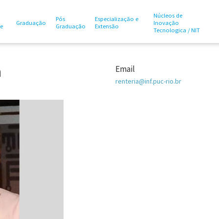
Núcleos de
Pós
Especialização e
Graduação
Inovação
te
Graduação
Extensão
Tecnologica / NIT
a
Email
renteria@inf.puc-rio.br