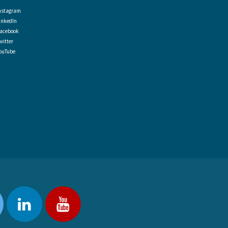
nstagram
inkedIn
acebook
witter
ouTube