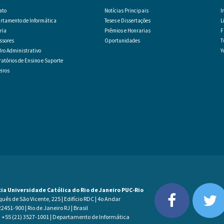
ato
Notícias Principais
I
rtamento de Informática
Teses e Dissertações
L
ria
Prêmios e Honrarias
F
essores
Oportunidades
T
ro Administrativo
Y
atórios de Ensino e Suporte
eiros
cia Universidade Católica do Rio de Janeiro PUC-Rio
ês de São Vicente, 225 | Edifício RDC | 4o Andar
2451-900 | Rio de Janeiro RJ | Brasil
: +55 (21) 3527-1001 | Departamento de Informática