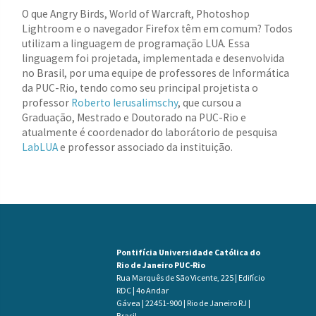
O que Angry Birds, World of Warcraft, Photoshop
Lightroom e o navegador Firefox têm em comum? Todos
utilizam a linguagem de programação LUA. Essa
linguagem foi projetada, implementada e desenvolvida
no Brasil, por uma equipe de professores de Informática
da PUC-Rio, tendo como seu principal projetista o
professor
Roberto Ierusalimschy
, que cursou a
Graduação, Mestrado e Doutorado na PUC-Rio e
atualmente é coordenador do laborátorio de pesquisa
LabLUA
e professor associado da instituição.
Pontifícia Universidade Católica do
Rio de Janeiro PUC-Rio
Rua Marquês de São Vicente, 225 | Edifício
RDC | 4o Andar
Gávea | 22451-900 | Rio de Janeiro RJ |
Brasil