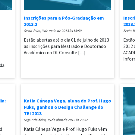
Inscrições para a Pós-Graduação em
Insc
2013.2
2013.
sexta-feira, 3 de maio de 2013 às 15:50
sexta-
Estão abertas até o dia 01 de julho de 2013
Estão
as inscrições para Mestrado e Doutorado
2012 
Acadêmico no DI. Consulte […]
ACAD
Infor
 da
ia:
Katia Cánepa Vega, aluna do Prof. Hugo
Fuks, ganhou o Design Challenge do
TEI 2013
segunda-feira, 15 de abril de 2013 às 20:32
d
Katia Cánepa Vega e Prof. Hugo Fuks vêm