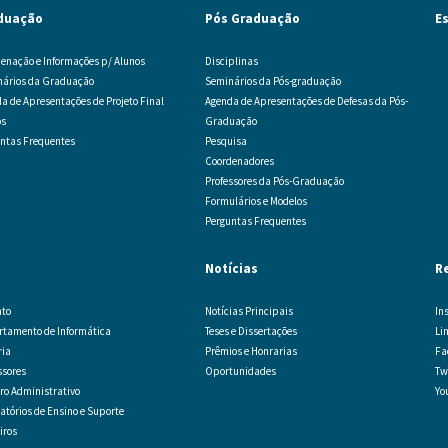
duação
Pós Graduação
E
enação e Informações p/ Alunos
Disciplinas
nários da Graduação
Seminários da Pós-graduação
a de Apresentações de Projeto Final
Agenda de Apresentações de Defesas da Pós-
os
Graduação
ntas Frequentes
Pesquisa
Coordenadores
Professores da Pós-Graduação
Formulários e Modelos
Perguntas Frequentes
Notícias
R
ato
Notícias Principais
In
tamento de Informática
Teses e Dissertações
Li
ria
Prêmios e Honrarias
Fa
ssores
Oportunidades
Tw
o Administrativo
Yo
atórios de Ensino e Suporte
iros