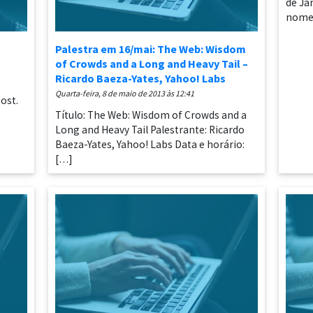
de Ja
nomea
Palestra em 16/mai: The Web: Wisdom
of Crowds and a Long and Heavy Tail –
Ricardo Baeza-Yates, Yahoo! Labs
quarta-feira, 8 de maio de 2013 às 12:41
post.
Título: The Web: Wisdom of Crowds and a
Long and Heavy Tail Palestrante: Ricardo
Baeza-Yates, Yahoo! Labs Data e horário:
[…]