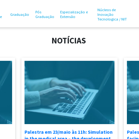
Núcleos de
Pós
Especialização e
Graduação
Inovação
te
Graduação
Extensão
Tecnologica / NIT
NOTÍCIAS
Palestra em 23/maio às 11h: Simulation
Pales
in the medical area – the development
faci