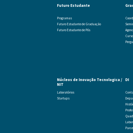
Futuro Estudante
Gra
Programas
Coord
Futuro Estudante de Graduação
Semi
Futuro Estudante de Pós
Agend
Curs
Pergu
Núcleos de Inovação Tecnologica /
DI
NIT
Laboratórios
Cont
Startups
Depar
Histó
Profe
Quadr
Labor
Parce