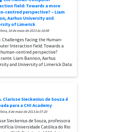
action field: Towards a more
n-centred perspective? – Liam
n, Aarhus University and
rsity of Limerick
-feira, 16 de maio de 2013 às 18:08
o: Challenges facing the Human-
ter Interaction field: Towards a
human-centred perspective?
trante: Liam Bannon, Aarhus
rsity and University of Limerick Data:
. Clarisse Sieckenius de Souza é
ada para a CHI Academy
-feira, 8 de maio de 2013 às 07:20
isse Sieckenius de Souza, professora
ntifícia Universidade Católica do Rio