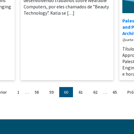
ins
desenvolvendo trabalhos sobre Wearable
anging
Computers, por eles chamados de ”Beauty
Technology”. Katia se […]
Pales
and P
Archi
quarta
Título
Appro
Pales
Engin
e hor
rior
1
…
58
59
60
61
62
…
65
Pró