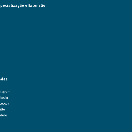
specialização e Extensão
edes
stagram
nkedIn
cebook
itter
uTube