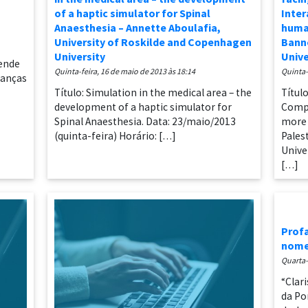
of a haptic simulator for Spinal
Inter
Anaesthesia – Annette Aboulafia,
huma
University of Roskilde and Copenhagen
Banno
University
Unive
tende
quinta-feira, 16 de maio de 2013 às 18:14
quinta
ianças
Título: Simulation in the medical area – the
Títul
development of a haptic simulator for
Compu
Spinal Anaesthesia. Data: 23/maio/2013
more 
(quinta-feira) Horário: […]
Pales
Unive
[…]
Profa
nome
quarta
“Clar
da Po