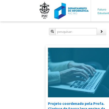
Futuro
Estudan
Projeto coordenado pela Profa.
Clarisse de Souza leva ensino da