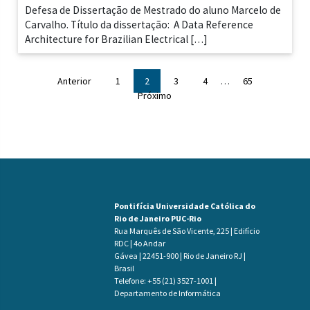
Defesa de Dissertação de Mestrado do aluno Marcelo de
Carvalho. Título da dissertação: A Data Reference
Architecture for Brazilian Electrical […]
Anterior
1
2
3
4
…
65
Próximo
Pontifícia Universidade Católica do
Rio de Janeiro PUC-Rio
Rua Marquês de São Vicente, 225 | Edifício
RDC | 4o Andar
Gávea | 22451-900 | Rio de Janeiro RJ |
Brasil
Telefone: +55 (21) 3527-1001 |
Departamento de Informática