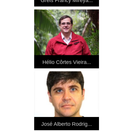
Greis Francy Mireya...
Hélio Côrtes Vieira...
José Alberto Rodrig...